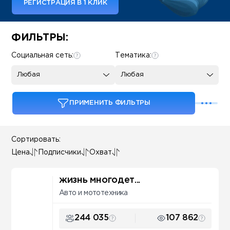
РЕГИСТРАЦИЯ В 1 КЛИК
Some SEO Title
ФИЛЬТРЫ:
Социальная сеть:
Тематика:
Любая
Любая
ПРИМЕНИТЬ ФИЛЬТРЫ
Сортировать:
Цена
Подписчики
Охват
жизнь многодет...
Авто и мототехника
244 035
107 862