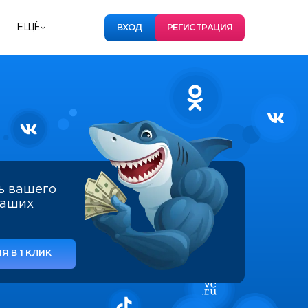
ЕЩЁ
ВХОД
РЕГИСТРАЦИЯ
ь вашего
наших
Я В 1 КЛИК