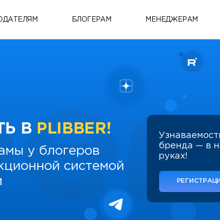
ОДАТЕЛЯМ
БЛОГЕРАМ
МЕНЕДЖЕРАМ
ТЬ В
PLIBBER!
Узнаваемост
бренда — в 
амы у блогеров
руках!
укционной системой
й
РЕГИСТРАЦИ