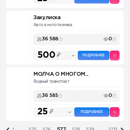
Закулиска
Авто и мототехника
36 588
0
500
₽
ПОДРОБНЕЕ
МОЛЧА О МНОГОМ...
Водный транспорт
36 585
0
25
₽
ПОДРОБНЕЕ
577
1
...
575
576
578
579
...
1731