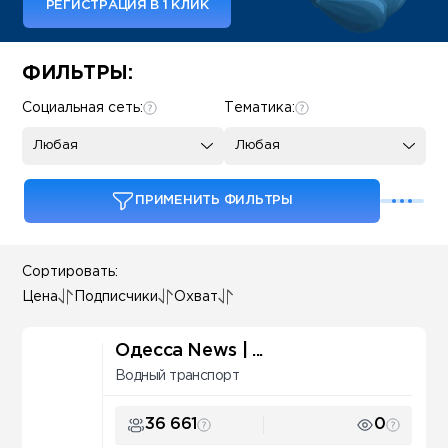
РЕГИСТРАЦИЯ В 1 КЛИК
Some SEO Title
ФИЛЬТРЫ:
Социальная сеть:
Тематика:
Любая
Любая
ПРИМЕНИТЬ ФИЛЬТРЫ
Сортировать:
Цена
Подписчики
Охват
Одесса News | ...
Водный транспорт
36 661
0