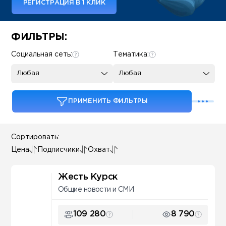
РЕГИСТРАЦИЯ В 1 КЛИК
Some SEO Title
ФИЛЬТРЫ:
Социальная сеть:
Тематика:
Любая
Любая
ПРИМЕНИТЬ ФИЛЬТРЫ
Сортировать:
Цена
Подписчики
Охват
Жесть Курск
Общие новости и СМИ
109 280
8 790