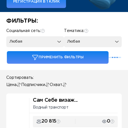
РЕГИСТРАЦИЯ В 1 КЛИК
Some SEO Title
ФИЛЬТРЫ:
Социальная сеть:
Тематика:
Любая
Любая
ПРИМЕНИТЬ ФИЛЬТРЫ
Сортировать:
Цена
Подписчики
Охват
Сам Себе визаж...
Водный транспорт
20 815
0