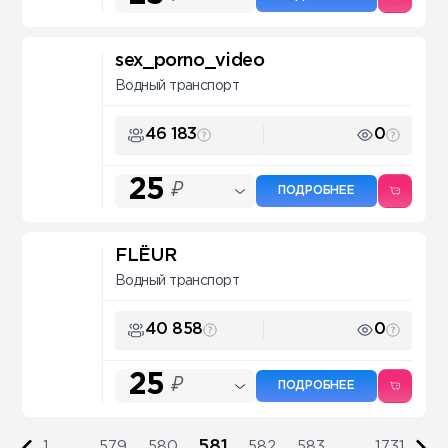
sex_porno_video
Водный транспорт
46 183
0
25
₽
ПОДРОБНЕЕ
FLЁUR
Водный транспорт
40 858
0
25
₽
ПОДРОБНЕЕ
581
1
...
579
580
582
583
...
1731