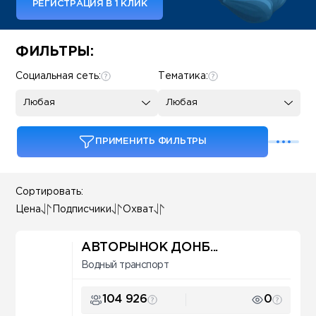
РЕГИСТРАЦИЯ В 1 КЛИК
Some SEO Title
ФИЛЬТРЫ:
Социальная сеть:
Тематика:
Любая
Любая
ПРИМЕНИТЬ ФИЛЬТРЫ
Сортировать:
Цена
Подписчики
Охват
АВТОРЫНОК ДОНБ...
Водный транспорт
104 926
0