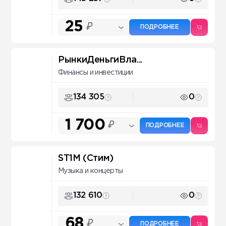
25
₽
ПОДРОБНЕЕ
РынкиДеньгиВла...
Финансы и инвестиции
134 305
0
1 700
₽
ПОДРОБНЕЕ
ST1M (Стим)
Музыка и концерты
132 610
0
68
₽
ПОДРОБНЕЕ