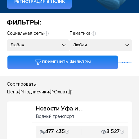
РЕГИСТРАЦИЯ В 1 КЛИК
Some SEO Title
ФИЛЬТРЫ:
Социальная сеть:
Тематика:
Любая
Любая
ПРИМЕНИТЬ ФИЛЬТРЫ
Сортировать:
Цена
Подписчики
Охват
Новости Уфа и ...
Водный транспорт
477 435
3 527