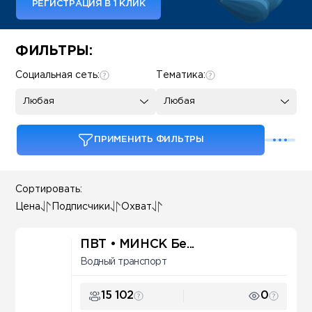
РЕГИСТРАЦИЯ В 1 КЛИК
Some SEO Title
ФИЛЬТРЫ:
Социальная сеть:
Тематика:
Любая
Любая
ПРИМЕНИТЬ ФИЛЬТРЫ
Сортировать:
Цена
Подписчики
Охват
ПВТ • МИНСК Бе...
Водный транспорт
15 102
0