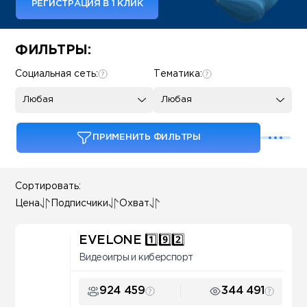
РЕГИСТРАЦИЯ В 1 КЛИК
Some SEO Title
ФИЛЬТРЫ:
Социальная сеть:
Тематика:
Любая
Любая
ПРИМЕНИТЬ ФИЛЬТРЫ
Сортировать:
Цена
Подписчики
Охват
EVELONE 1️⃣9️⃣2️⃣
Видеоигры и киберспорт
924 459
344 491