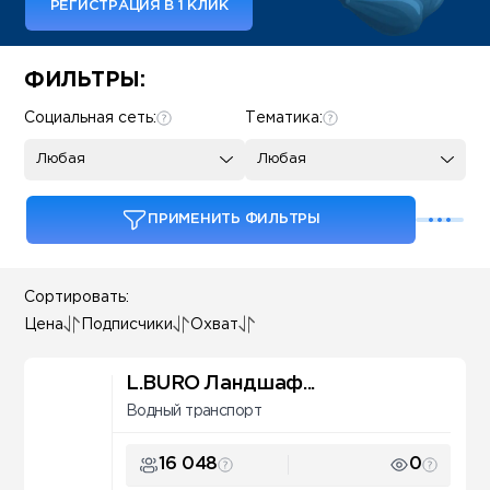
РЕГИСТРАЦИЯ В 1 КЛИК
Some SEO Title
ФИЛЬТРЫ:
Социальная сеть:
Тематика:
Любая
Любая
ПРИМЕНИТЬ ФИЛЬТРЫ
Сортировать:
Цена
Подписчики
Охват
L.BURO Ландшаф...
Водный транспорт
16 048
0