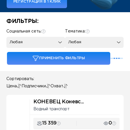
РЕГИСТРАЦИЯ В 1 КЛИК
Some SEO Title
ФИЛЬТРЫ:
Социальная сеть:
Тематика:
Любая
Любая
ПРИМЕНИТЬ ФИЛЬТРЫ
Сортировать:
Цена
Подписчики
Охват
КОНЕВЕЦ Коневс...
Водный транспорт
15 359
0