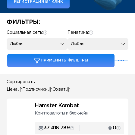
РЕГИСТРАЦИЯ В 1 КЛИК
Some SEO Title
ФИЛЬТРЫ:
Социальная сеть:
Тематика:
Любая
Любая
ПРИМЕНИТЬ ФИЛЬТРЫ
Сортировать:
Цена
Подписчики
Охват
Hamster Kombat...
Криптовалюты и блокчейн
37 418 789
0