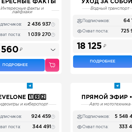
ТЕРЕСНЫЕ ФАКТЫ
УХОД ЗА СОБОЙ .
Интересные факты и
Водный транспорт
лайфхаки
64 
Подписчиков:
2 436 937
дписчиков:
725 
Охват поста:
1 039 270
ват поста:
18 125
₽
 560
₽
ПОДРОБНЕЕ
ПОДРОБНЕЕ
EVELONE 1️⃣9️⃣2️⃣
ПРЯМОЙ ЭФИР • .
идеоигры и киберспорт
Авто и мототехника
924 459
5 548 
дписчиков:
Подписчиков:
344 491
333 
ват поста:
Охват поста: