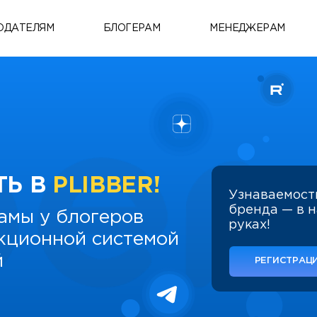
ОДАТЕЛЯМ
БЛОГЕРАМ
МЕНЕДЖЕРАМ
ТЬ В
PLIBBER!
Узнаваемост
бренда — в 
амы у блогеров
руках!
укционной системой
й
РЕГИСТРАЦИ