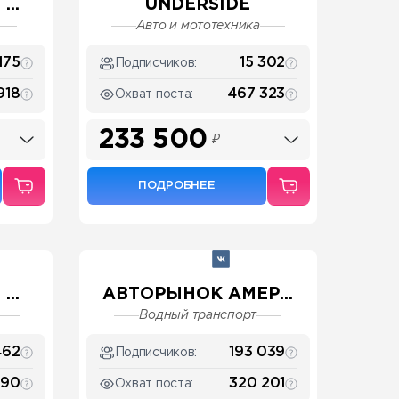
..
UNDERSIDE
Авто и мототехника
175
15 302
Подписчиков:
918
467 323
Охват поста:
233 500
₽
ПОДРОБНЕЕ
..
АВТОРЫНОК АМЕР...
Водный транспорт
462
193 039
Подписчиков:
490
320 201
Охват поста: