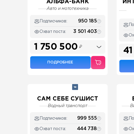
АЛЬФА-БАНК
ИН
Авто и мототехника
950 185
Подписчиков:
По
3 501 403
Охват поста:
Ох
1 750 500
₽
41
ПОДРОБНЕЕ
САМ СЕБЕ СУШИСТ
Водный транспорт
В
999 555
Подписчиков:
По
444 738
Охват поста:
Ох