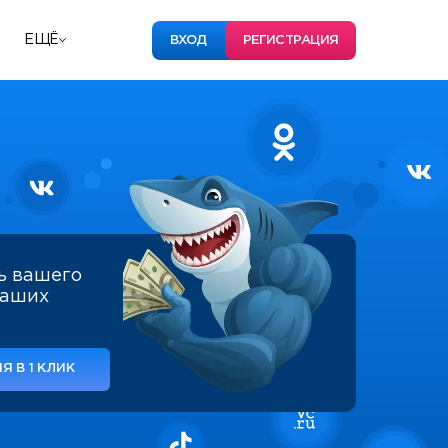
ЕЩЁ
ВХОД
РЕГИСТРАЦИЯ
ь вашего
наших
Я В 1 КЛИК