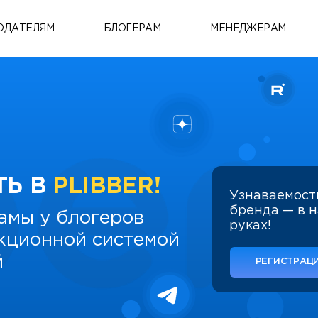
ОДАТЕЛЯМ
БЛОГЕРАМ
МЕНЕДЖЕРАМ
ТЬ В
PLIBBER!
Узнаваемост
бренда — в 
амы у блогеров
руках!
укционной системой
й
РЕГИСТРАЦИ