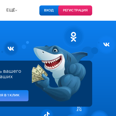
ЕЩЁ
ВХОД
РЕГИСТРАЦИЯ
ь вашего
наших
Я В 1 КЛИК