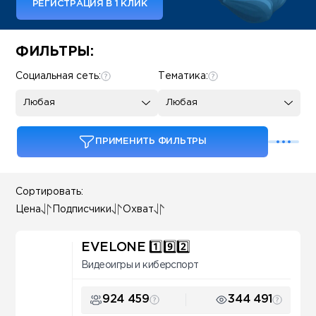
РЕГИСТРАЦИЯ В 1 КЛИК
Some SEO Title
ФИЛЬТРЫ:
Социальная сеть:
Тематика:
Любая
Любая
ПРИМЕНИТЬ ФИЛЬТРЫ
Сортировать:
Цена
Подписчики
Охват
EVELONE 1️⃣9️⃣2️⃣
Видеоигры и киберспорт
924 459
344 491