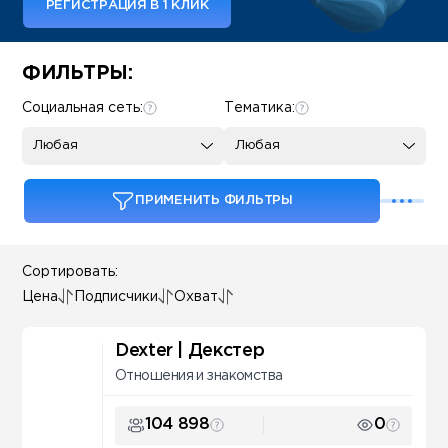
РЕГИСТРАЦИЯ В 1 КЛИК
Some SEO Title
ФИЛЬТРЫ:
Социальная сеть:
Тематика:
Любая
Любая
ПРИМЕНИТЬ ФИЛЬТРЫ
Сортировать:
Цена
Подписчики
Охват
Dexter | Декстер
Отношения и знакомства
104 898
0