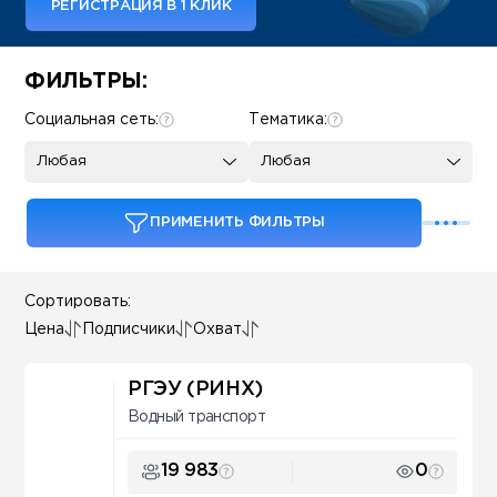
РЕГИСТРАЦИЯ В 1 КЛИК
Some SEO Title
ФИЛЬТРЫ:
Социальная сеть:
Тематика:
Любая
Любая
ПРИМЕНИТЬ ФИЛЬТРЫ
Сортировать:
Цена
Подписчики
Охват
РГЭУ (РИНХ)
Водный транспорт
19 983
0