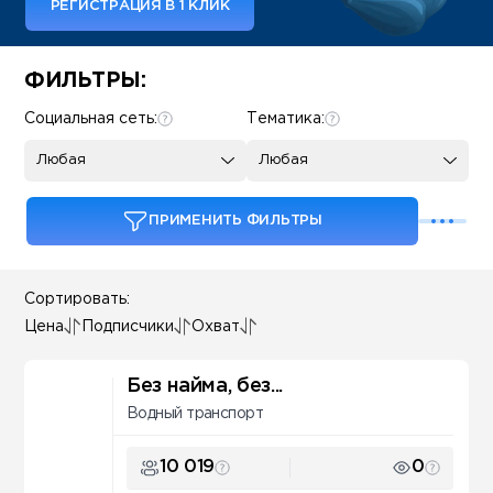
РЕГИСТРАЦИЯ В 1 КЛИК
Some SEO Title
ФИЛЬТРЫ:
Социальная сеть:
Тематика:
Любая
Любая
ПРИМЕНИТЬ ФИЛЬТРЫ
Сортировать:
Цена
Подписчики
Охват
Без найма, без...
Водный транспорт
10 019
0