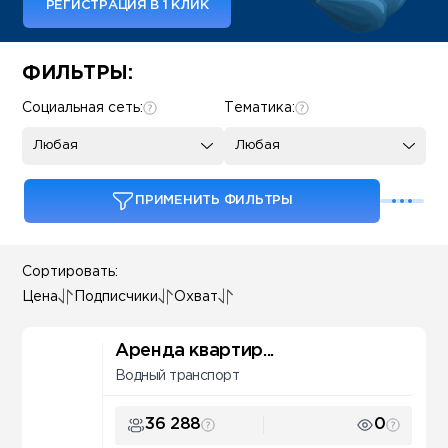
РЕГИСТРАЦИЯ В 1 КЛИК
Some SEO Title
ФИЛЬТРЫ:
Социальная сеть:
Тематика:
Любая
Любая
ПРИМЕНИТЬ ФИЛЬТРЫ
Сортировать:
Цена
Подписчики
Охват
Аренда квартир...
Водный транспорт
36 288
0