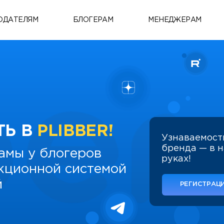
ОДАТЕЛЯМ
БЛОГЕРАМ
МЕНЕДЖЕРАМ
ТЬ В
PLIBBER!
Узнаваемост
бренда — в 
амы у блогеров
руках!
укционной системой
й
РЕГИСТРАЦИ