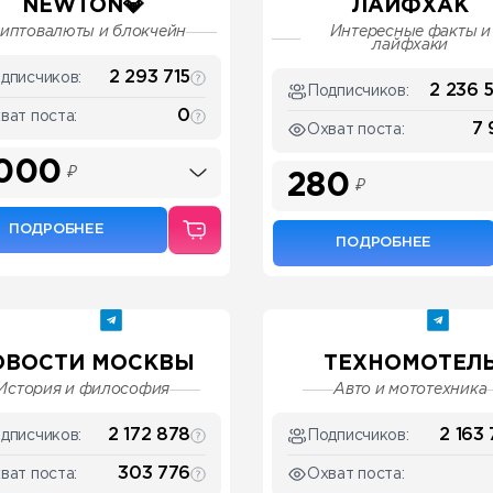
NEWTON💎
ЛАЙФХАК
иптовалюты и блокчейн
Интересные факты и
лайфхаки
2 293 715
дписчиков:
2 236 
Подписчиков:
0
ват поста:
7 
Охват поста:
 000
₽
280
₽
ПОДРОБНЕЕ
ПОДРОБНЕЕ
ОВОСТИ МОСКВЫ
ТЕХНОМОТЕЛ
История и философия
Авто и мототехника
2 172 878
2 163 
дписчиков:
Подписчиков:
303 776
ват поста:
Охват поста: