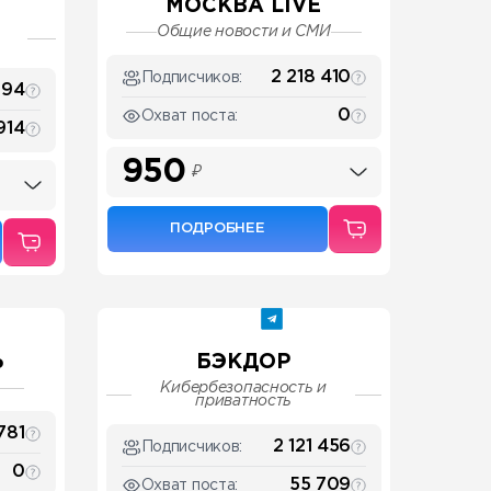
МОСКВА LIVE
Общие новости и СМИ
2 218 410
Подписчиков:
594
0
Охват поста:
914
950
₽
ПОДРОБНЕЕ
Ь
БЭКДОР
Кибербезопасность и
приватность
781
2 121 456
Подписчиков:
0
55 709
Охват поста: