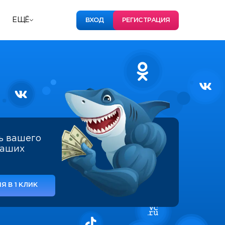
ЕЩЁ
ВХОД
РЕГИСТРАЦИЯ
ь вашего
наших
Я В 1 КЛИК