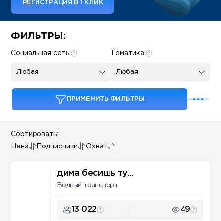
РЕГИСТРАЦИЯ В 1 КЛИК
Some SEO Title
ФИЛЬТРЫ:
Социальная сеть:
Тематика:
Любая
Любая
ПРИМЕНИТЬ ФИЛЬТРЫ
Сортировать:
Цена
Подписчики
Охват
дима бесишь ту...
Водный транспорт
13 022
49