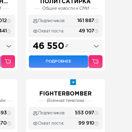
...
ПОЛИТСАТИРКА
И
Общие новости и СМИ
012
161 887
Подписчиков:
441
49 107
Охват поста:
46 550
₽
ПОДРОБНЕЕ
FIGHTERBOMBER
ейн
Военная тематика
893
553 097
Подписчиков:
470
99 910
Охват поста: