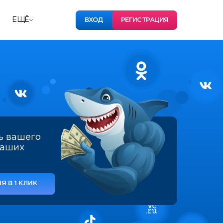
ЕЩЁ
ВХОД
РЕГИСТРАЦИЯ
ь вашего
наших
Я В 1 КЛИК