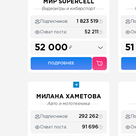
МИР SUPERCELL
Видеоигры и киберспорт
1 823 519
Подписчиков:
По
52 211
Охват поста:
Ох
52 000
51
₽
ПОДРОБНЕЕ
МИЛАНА ХАМЕТОВА
Авто и мототехника
292 262
Подписчиков:
По
91 696
Охват поста:
Ох