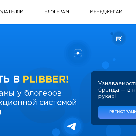
ОДАТЕЛЯМ
БЛОГЕРАМ
МЕНЕДЖЕРАМ
ТЬ В
PLIBBER!
Узнаваемост
бренда — в 
амы у блогеров
руках!
укционной системой
й
РЕГИСТРАЦИ