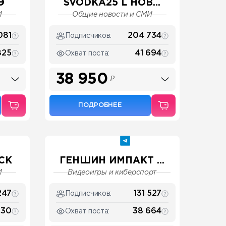
Э
SVODKA25 L НОВ...
И
Общие новости и СМИ
081
204 734
Подписчиков:
825
41 694
Охват поста:
38 950
₽
ПОДРОБНЕЕ
СК
ГЕНШИН ИМПАКТ ...
И
Видеоигры и киберспорт
247
131 527
Подписчиков:
330
38 664
Охват поста: