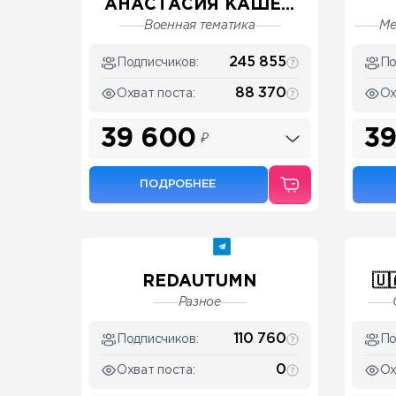
АНАСТАСИЯ КАШЕ...
Военная тематика
Ме
245 855
Подписчиков:
По
88 370
Охват поста:
Ох
39 600
39
₽
ПОДРОБНЕЕ
REDAUTUMN
🇺
Разное
110 760
Подписчиков:
По
0
Охват поста:
Ох