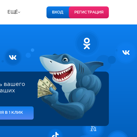
ЕЩЁ
ВХОД
РЕГИСТРАЦИЯ
ь вашего
наших
Я В 1 КЛИК