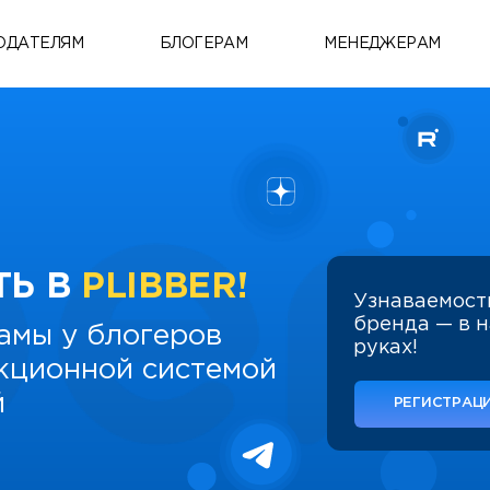
ОДАТЕЛЯМ
БЛОГЕРАМ
МЕНЕДЖЕРАМ
ТЬ В
PLIBBER!
Узнаваемост
бренда — в 
амы у блогеров
руках!
укционной системой
й
РЕГИСТРАЦИ