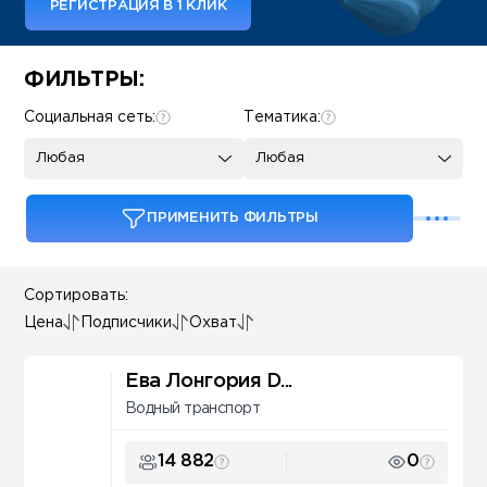
РЕГИСТРАЦИЯ В 1 КЛИК
Some SEO Title
ФИЛЬТРЫ:
Социальная сеть:
Тематика:
Любая
Любая
ПРИМЕНИТЬ ФИЛЬТРЫ
Сортировать:
Цена
Подписчики
Охват
Ева Лонгория D...
Водный транспорт
14 882
0