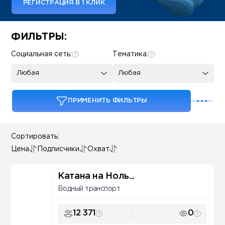
РЕГИСТРАЦИЯ В 1 КЛИК
Some SEO Title
ФИЛЬТРЫ:
Социальная сеть:
Тематика:
Любая
Любая
ПРИМЕНИТЬ ФИЛЬТРЫ
Сортировать:
Цена
Подписчики
Охват
Катана на Ноль...
Водный транспорт
12 371
0