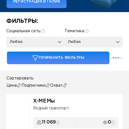
РЕГИСТРАЦИЯ В 1 КЛИК
Some SEO Title
ФИЛЬТРЫ:
Социальная сеть:
Тематика:
Любая
Любая
ПРИМЕНИТЬ ФИЛЬТРЫ
Сортировать:
Цена
Подписчики
Охват
X-МЕМы
Водный транспорт
11 069
0