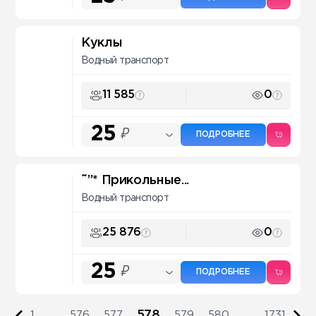
Куклы
Водный транспорт
11 585
0
25
₽
ПОДРОБНЕЕ
˜”* Прикольные...
Водный транспорт
25 876
0
25
₽
ПОДРОБНЕЕ
578
1
...
576
577
579
580
...
1731