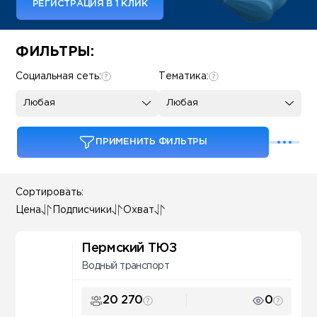
РЕГИСТРАЦИЯ В 1 КЛИК
Some SEO Title
ФИЛЬТРЫ:
Социальная сеть:
Тематика:
Любая
Любая
ПРИМЕНИТЬ ФИЛЬТРЫ
Сортировать:
Цена
Подписчики
Охват
Пермский ТЮЗ
Водный транспорт
20 270
0