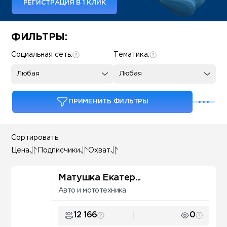
РЕГИСТРАЦИЯ В 1 КЛИК
Some SEO Title
ФИЛЬТРЫ:
Социальная сеть:
Тематика:
Любая
Любая
ПРИМЕНИТЬ ФИЛЬТРЫ
Сортировать:
Цена
Подписчики
Охват
Матушка Екатер...
Авто и мототехника
12 166
0