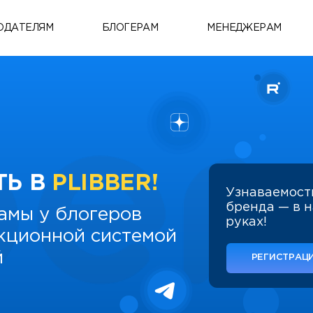
ОДАТЕЛЯМ
БЛОГЕРАМ
МЕНЕДЖЕРАМ
ТЬ В
PLIBBER!
Узнаваемост
бренда — в 
амы у блогеров
руках!
укционной системой
й
РЕГИСТРАЦИ