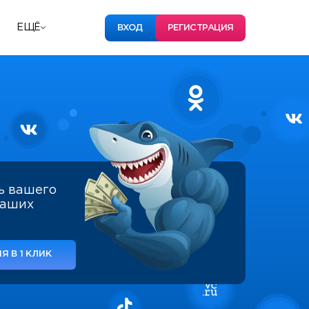
ЕЩЁ
ВХОД
РЕГИСТРАЦИЯ
ь вашего
наших
Я В 1 КЛИК