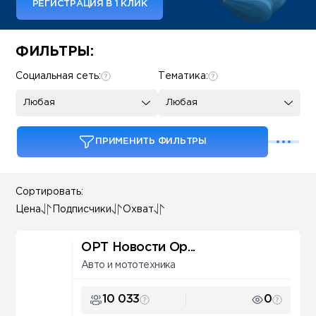
РЕГИСТРАЦИЯ В 1 КЛИК
Some SEO Title
ФИЛЬТРЫ:
Социальная сеть:
Тематика:
Любая
Любая
ПРИМЕНИТЬ ФИЛЬТРЫ
Сортировать:
Цена
Подписчики
Охват
ОРТ Новости Ор...
Авто и мототехника
10 033
0