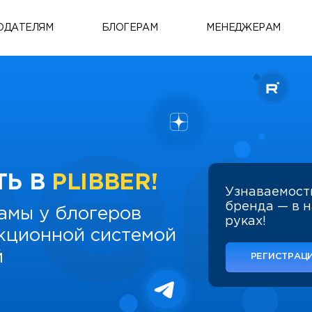
ОДАТЕЛЯМ
БЛОГЕРАМ
МЕНЕДЖЕРАМ
ТЬ В
PLIBBER!
Узнаваемост
бренда — в 
амы у блогеров
руках!
укционной системой
й
РЕГИСТРАЦИ