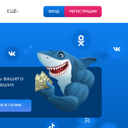
ЕЩЁ
ВХОД
РЕГИСТРАЦИЯ
ь вашего
наших
Я В 1 КЛИК