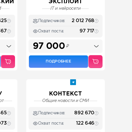
СКИЙ
ЭКСПЛОЙТ
И
IT и нейросети
425
2 012 768
Подписчиков:
367
97 717
Охват поста:
97 000
₽
ПОДРОБНЕЕ
У
КОНТЕКСТ
рт
Общие новости и СМИ
465
892 670
Подписчиков:
073
122 646
Охват поста: