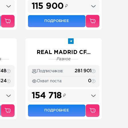
115 900
₽
ПОДРОБНЕЕ
REAL MADRID CF...
а
Разное
748
281 901
Подписчиков:
324
0
Охват поста:
154 718
₽
ПОДРОБНЕЕ