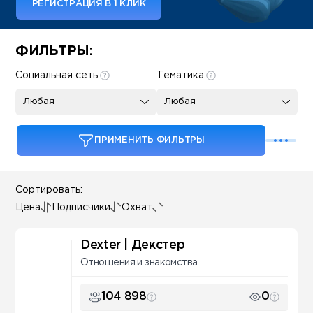
РЕГИСТРАЦИЯ В 1 КЛИК
Some SEO Title
ФИЛЬТРЫ:
Социальная сеть:
Тематика:
Любая
Любая
ПРИМЕНИТЬ ФИЛЬТРЫ
Сортировать:
Цена
Подписчики
Охват
Dexter | Декстер
Отношения и знакомства
104 898
0