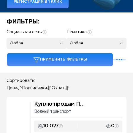
РЕГИСТРАЦИЯ В 1 КЛИК
Some SEO Title
ФИЛЬТРЫ:
Социальная сеть:
Тематика:
Любая
Любая
ПРИМЕНИТЬ ФИЛЬТРЫ
Сортировать:
Цена
Подписчики
Охват
Куплю-продам П...
Водный транспорт
10 027
0