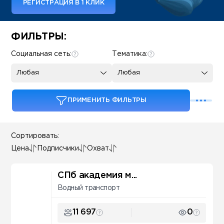
РЕГИСТРАЦИЯ В 1 КЛИК
Some SEO Title
ФИЛЬТРЫ:
Социальная сеть:
Тематика:
Любая
Любая
ПРИМЕНИТЬ ФИЛЬТРЫ
Сортировать:
Цена
Подписчики
Охват
СПб академия м...
Водный транспорт
11 697
0