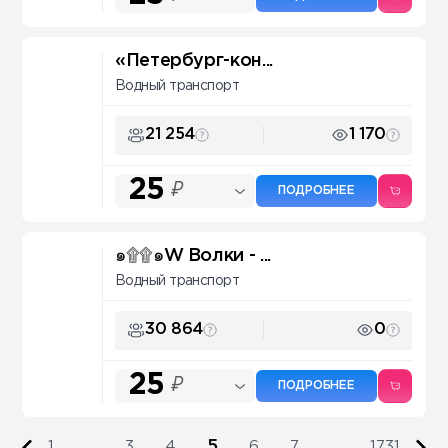
«Петербург-кон...
Водный транспорт
21 254
1 170
25
₽
ПОДРОБНЕЕ
๑۩۩๑W Волки - ...
Водный транспорт
30 864
0
25
₽
ПОДРОБНЕЕ
5
1
...
3
4
6
7
...
1731