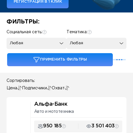
РЕГИСТРАЦИЯ В 1 КЛИК
Some SEO Title
ФИЛЬТРЫ:
Социальная сеть:
Тематика:
Любая
Любая
ПРИМЕНИТЬ ФИЛЬТРЫ
Сортировать:
Цена
Подписчики
Охват
Альфа-Банк
Авто и мототехника
950 185
3 501 403