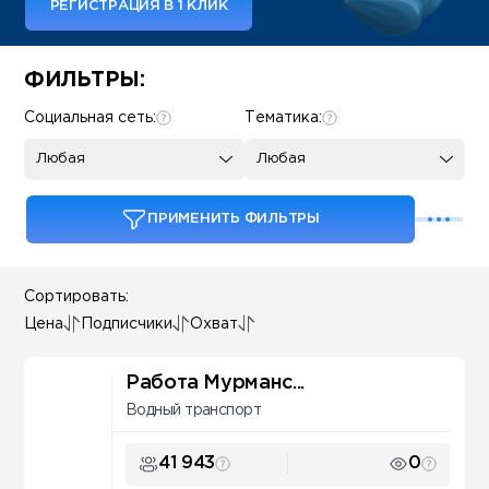
РЕГИСТРАЦИЯ В 1 КЛИК
Some SEO Title
ФИЛЬТРЫ:
Социальная сеть:
Тематика:
Любая
Любая
ПРИМЕНИТЬ ФИЛЬТРЫ
Сортировать:
Цена
Подписчики
Охват
Работа Мурманс...
Водный транспорт
41 943
0