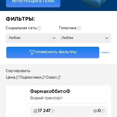
РЕГИСТРАЦИЯ В 1 КЛИК
Some SEO Title
ФИЛЬТРЫ:
Социальная сеть:
Тематика:
Любая
Любая
ПРИМЕНИТЬ ФИЛЬТРЫ
Сортировать:
Цена
Подписчики
Охват
ФермахоббитоФ
Водный транспорт
17 247
0