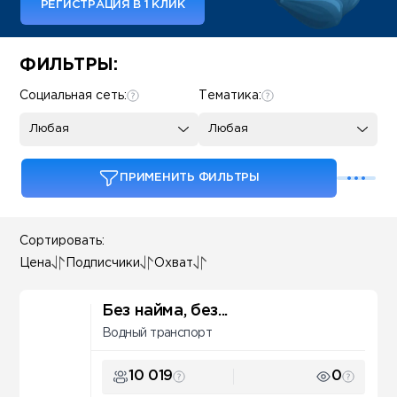
РЕГИСТРАЦИЯ В 1 КЛИК
Some SEO Title
ФИЛЬТРЫ:
Социальная сеть:
Тематика:
Любая
Любая
ПРИМЕНИТЬ ФИЛЬТРЫ
Сортировать:
Цена
Подписчики
Охват
Без найма, без...
Водный транспорт
10 019
0