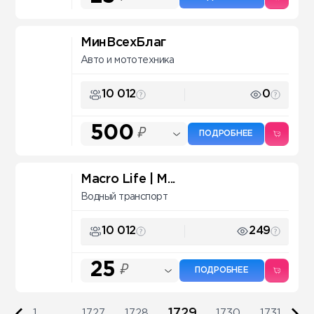
МинВсехБлаг
Авто и мототехника
10 012
0
500
₽
ПОДРОБНЕЕ
Macro Life | М...
Водный транспорт
10 012
249
25
₽
ПОДРОБНЕЕ
1729
1
...
1727
1728
1730
1731