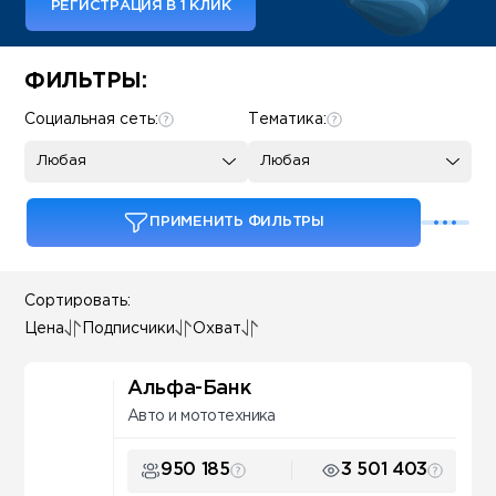
РЕГИСТРАЦИЯ В 1 КЛИК
Some SEO Title
ФИЛЬТРЫ:
Социальная сеть:
Тематика:
Любая
Любая
ПРИМЕНИТЬ ФИЛЬТРЫ
Сортировать:
Цена
Подписчики
Охват
Альфа-Банк
Авто и мототехника
950 185
3 501 403