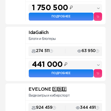
1 750 500
₽
ПОДРОБНЕЕ
IdaGalich
Блоги и блогеры
274 511
63 950
441 000
₽
ПОДРОБНЕЕ
EVELONE 1️⃣9️⃣2️⃣
Видеоигры и киберспорт
924 459
344 491