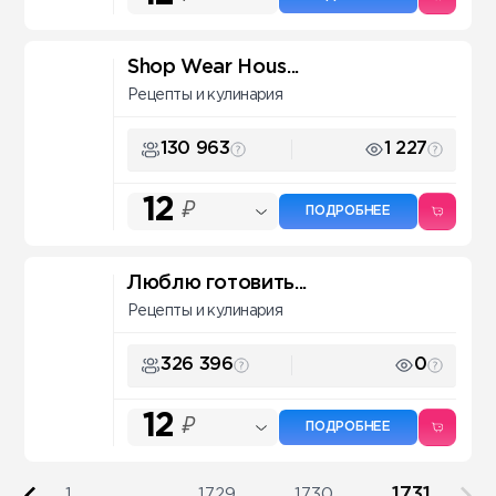
Shop Wear Hous...
Рецепты и кулинария
130 963
1 227
12
₽
ПОДРОБНЕЕ
Люблю готовить...
Рецепты и кулинария
326 396
0
12
₽
ПОДРОБНЕЕ
1731
1
...
1729
1730