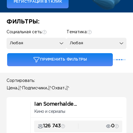
РЕГИСТРАЦИЯ В 1 КЛИК
Some SEO Title
ФИЛЬТРЫ:
Социальная сеть:
Тематика:
Любая
Любая
ПРИМЕНИТЬ ФИЛЬТРЫ
Сортировать:
Цена
Подписчики
Охват
Ian Somerhalde...
Кино и сериалы
126 743
0