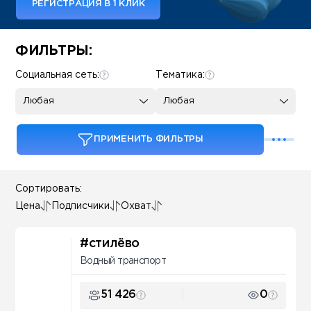
РЕГИСТРАЦИЯ В 1 КЛИК
Some SEO Title
ФИЛЬТРЫ:
Социальная сеть:
Тематика:
Любая
Любая
ПРИМЕНИТЬ ФИЛЬТРЫ
Сортировать:
Цена
Подписчики
Охват
#стилёво
Водный транспорт
51 426
0