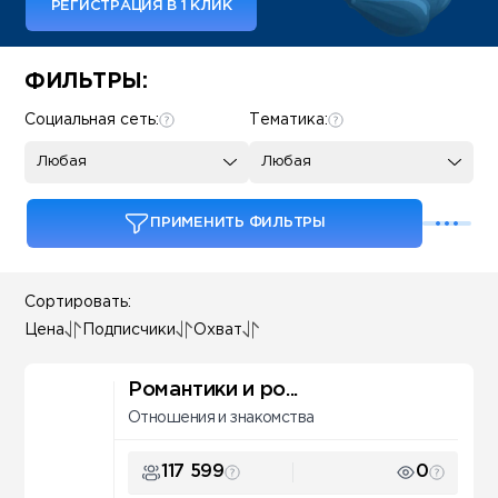
РЕГИСТРАЦИЯ В 1 КЛИК
Some SEO Title
ФИЛЬТРЫ:
Социальная сеть:
Тематика:
Любая
Любая
ПРИМЕНИТЬ ФИЛЬТРЫ
Сортировать:
Цена
Подписчики
Охват
Романтики и ро...
Отношения и знакомства
117 599
0