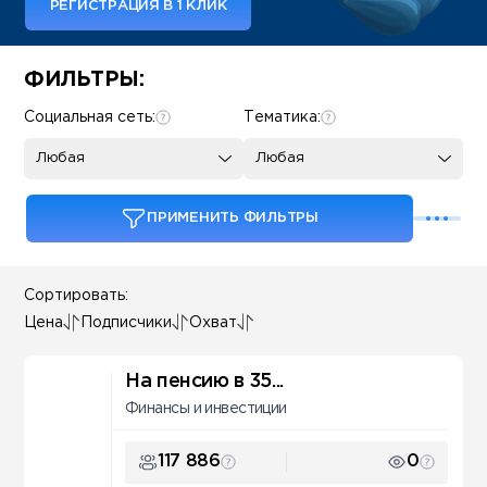
РЕГИСТРАЦИЯ В 1 КЛИК
Some SEO Title
ФИЛЬТРЫ:
Социальная сеть:
Тематика:
Любая
Любая
ПРИМЕНИТЬ ФИЛЬТРЫ
Сортировать:
Цена
Подписчики
Охват
На пенсию в 35...
Финансы и инвестиции
117 886
0