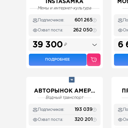
INSTASAMKA
МО
Мемы и интернет-культура
601 265
Подписчиков:
По
262 050
Охват поста:
Ох
39 300
6 
₽
ПОДРОБНЕЕ
АВТОРЫНОК АМЕР...
П
Водный транспорт
193 039
Подписчиков:
По
320 201
Охват поста:
Ох