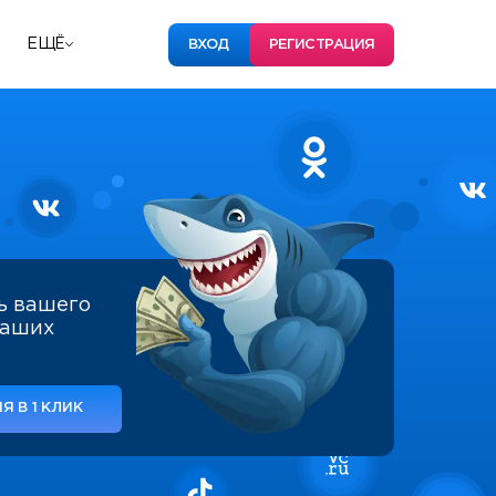
ЕЩЁ
ВХОД
РЕГИСТРАЦИЯ
ь вашего
наших
Я В 1 КЛИК