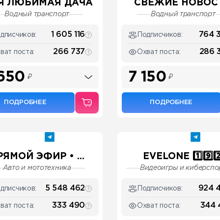
Я ЛЮБИМАЯ ДАЧА
СВЕЖИЕ НОВОС
Водный транспорт
Водный транспорт
1 605 116
764 
дписчиков:
Подписчиков:
266 737
286 
ват поста:
Охват поста:
650
7 150
₽
₽
ПОДРОБНЕЕ
ПОДРОБНЕЕ
РЯМОЙ ЭФИР • ...
EVELONE 1️⃣9️⃣2️
Авто и мототехника
Видеоигры и киберспо
5 548 462
924 
дписчиков:
Подписчиков:
333 490
344 
ват поста:
Охват поста: