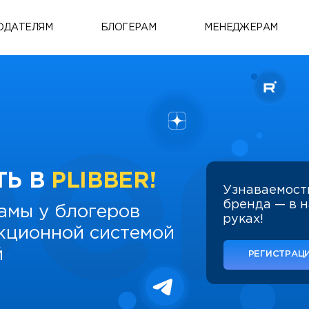
ОДАТЕЛЯМ
БЛОГЕРАМ
МЕНЕДЖЕРАМ
ТЬ В
PLIBBER!
Узнаваемост
бренда — в 
амы у блогеров
руках!
укционной системой
й
РЕГИСТРАЦИ