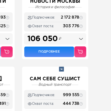
ТИ
НОВОСТИ МОСКВЫ
История и философия
393
2 172 878
Подписчиков:
325
303 776
Охват поста:
106 050
₽
ПОДРОБНЕЕ
⃣
САМ СЕБЕ СУШИСТ
рт
Водный транспорт
459
999 555
Подписчиков:
491
444 738
Охват поста: