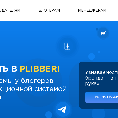
ОДАТЕЛЯМ
БЛОГЕРАМ
МЕНЕДЖЕРАМ
ТЬ В
PLIBBER!
Узнаваемост
бренда — в 
амы у блогеров
руках!
укционной системой
й
РЕГИСТРАЦИ