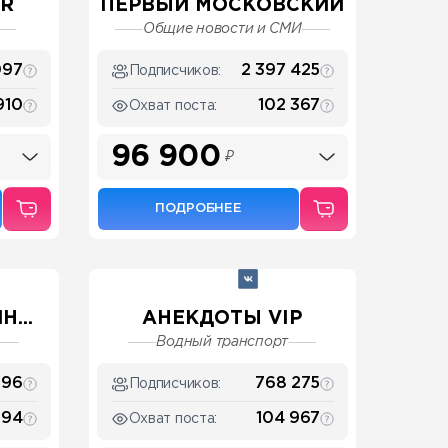
ER
ПЕРВЫЙ МОСКОВСКИЙ
Общие новости и СМИ
097
2 397 425
Подписчиков:
910
102 367
Охват поста:
96 900
₽
ПОДРОБНЕЕ
...
АНЕКДОТЫ VIP
Водный транспорт
396
768 275
Подписчиков:
594
104 967
Охват поста: