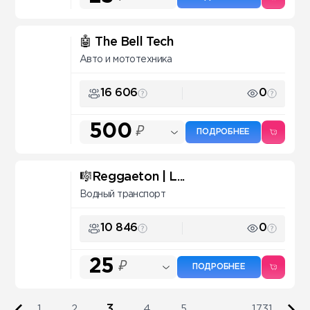
🤖 The Bell Tech
Авто и мототехника
16 606
0
500
₽
ПОДРОБНЕЕ
🎼Reggaeton | L...
Водный транспорт
10 846
0
25
₽
ПОДРОБНЕЕ
3
1
2
4
5
...
1731