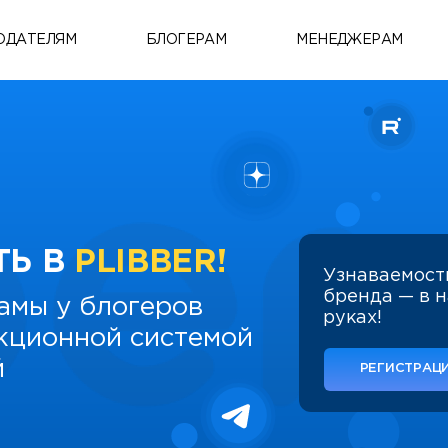
ОДАТЕЛЯМ
БЛОГЕРАМ
МЕНЕДЖЕРАМ
ТЬ В
PLIBBER!
Узнаваемост
бренда — в 
амы у блогеров
руках!
укционной системой
й
РЕГИСТРАЦИ