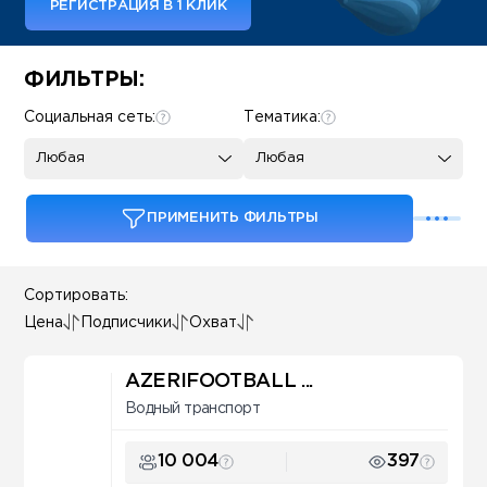
РЕГИСТРАЦИЯ В 1 КЛИК
Some SEO Title
ФИЛЬТРЫ:
Социальная сеть:
Тематика:
Любая
Любая
ПРИМЕНИТЬ ФИЛЬТРЫ
Сортировать:
Цена
Подписчики
Охват
AZERIFOOTBALL ...
Водный транспорт
10 004
397