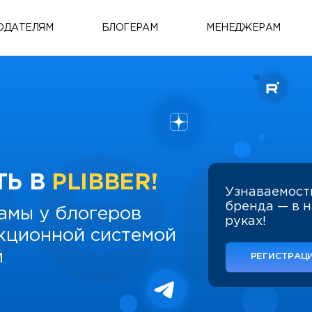
ОДАТЕЛЯМ
БЛОГЕРАМ
МЕНЕДЖЕРАМ
ТЬ В
PLIBBER!
Узнаваемост
бренда — в 
амы у блогеров
руках!
укционной системой
й
РЕГИСТРАЦИ