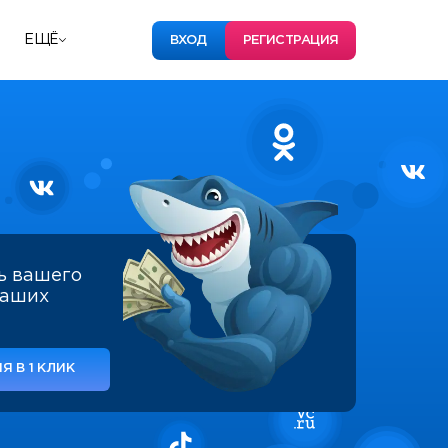
ЕЩЁ
ВХОД
РЕГИСТРАЦИЯ
ь вашего
наших
Я В 1 КЛИК