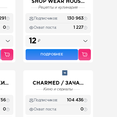
SHOP WEAR HOUS...
Рецепты и кулинария
291
130 963
Подписчиков:
0
1 227
Охват поста:
12
₽
ПОДРОБНЕЕ
...
CHARMED / ЗАЧА...
Кино и сериалы
756
104 436
Подписчиков:
0
0
Охват поста: