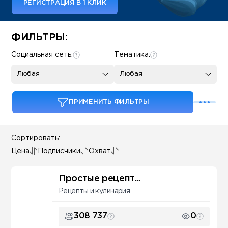
РЕГИСТРАЦИЯ В 1 КЛИК
Some SEO Title
ФИЛЬТРЫ:
Социальная сеть:
Тематика:
Любая
Любая
ПРИМЕНИТЬ ФИЛЬТРЫ
Сортировать:
Цена
Подписчики
Охват
Простые рецепт...
Рецепты и кулинария
308 737
0