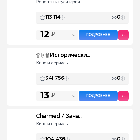
Рецепты и кулинария
113 114
0
12
₽
ПОДРОБНЕЕ
۩۞۩Исторически...
Кино и сериалы
341 756
0
13
₽
ПОДРОБНЕЕ
Charmed / Зача...
Кино и сериалы
104 436
0